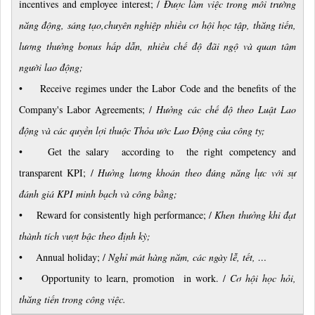
incentives and employee interest; /
Được làm việc trong môi trường
năng động, sáng tạo,chuyên nghiệp nhiều cơ hội học tập, thăng tiến,
lương thưởng bonus hấp dẫn, nhiều chế độ đãi ngộ và quan tâm
người lao động;
• Receive regimes under the Labor Code and the benefits of the
Company's Labor Agreements; /
Hưởng các chế độ theo Luật Lao
động và các quyền lợi thuộc Thỏa ước Lao Động của công ty;
• Get the salary according to the right competency and
transparent KPI; /
Hưởng lương khoán theo đúng năng lực với sự
đánh giá KPI minh bạch và công bằng;
• Reward for consistently high performance; /
Khen thưởng khi đạt
thành tích vượt bậc theo định kỳ;
• Annual holiday; /
Nghỉ mát hàng năm, các ngày lễ, tết, …
• Opportunity to learn, promotion in work. /
Cơ hội học hỏi,
thăng tiến trong công việc.