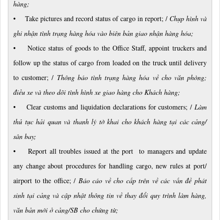
hàng;
• Take pictures and record status of cargo in report; /
Chụp hình và
ghi nhận tình trạng hàng hóa vào biên bản giao nhận hàng hóa;
• Notice status of goods to the Office Staff, appoint truckers and
follow up the status of cargo from loaded on the truck until delivery
to customer; /
Thông báo tình trạng hàng hóa về cho văn phòng;
điều xe và theo dõi tình hình xe giao hàng cho Khách hàng;
• Clear customs and liquidation declarations for customers; /
Làm
thủ tục hải quan và thanh lý tờ khai cho khách hàng tại các cảng/
sân bay;
• Report all troubles issued at the port to managers and update
any change about procedures for handling cargo, new rules at port/
airport to the office; /
Báo cáo về cho cấp trên về các vấn đề phát
sinh tại cảng và cập nhật thông tin về thay đổi quy trình làm hàng,
văn bản mới ở cảng/SB cho chứng từ;