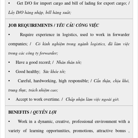
• Get D/O for import cargo and bill of lading for export cargo; /
Lấy D/O hàng nhập, bill hàng xuất;
JOB REQUIREMENTS /
YÊU CẦU CÔNG VIỆC
• Require experience in logistics, used to work in forwarder
companies; /
Có kinh nghiệm trong ngành logistics, đã làm việc
trong các công ty forwarder;
• Have a good record; /
Nhân thân tốt;
• Good healthy;
Sức khỏe tốt;
• Careful, hardworking, high responsible; /
Cẩn thận, chịu khó,
trung thực, trách nhiệm cao;
• Accept to work overtime. /
Chấp nhận làm việc ngoài giờ.
BENEFITS /
QUYỀN LỢI
• Work in a dynamic, creative, professional environment with a
variety of learning opportunities, promotions, attractive bonus ,